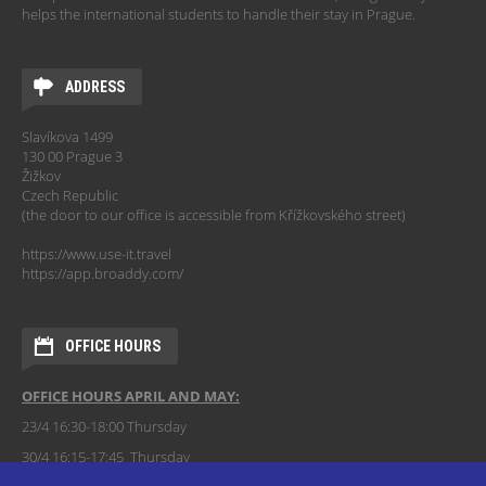
helps the international students to handle their stay in Prague.
ADDRESS
Slavíkova 1499
130 00 Prague 3
Žižkov
Czech Republic
(the door to our office is accessible from Křížkovského street)
https://www.use-it.travel
https://app.broaddy.com/
OFFICE HOURS
OFFICE HOURS APRIL AND MAY:
23/4 16:30-18:00 Thursday
30/4 16:15-17:45 Thursday