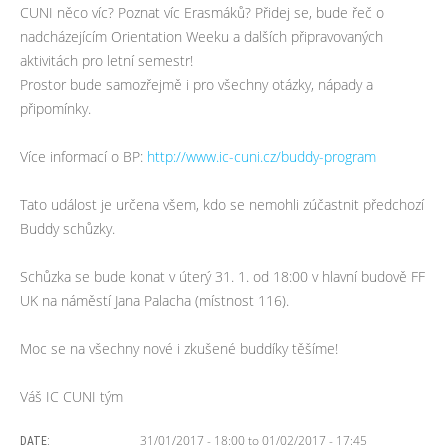
CUNI něco víc? Poznat víc Erasmáků? Přidej se, bude řeč o
nadcházejícím Orientation Weeku a dalších připravovaných
aktivitách pro letní semestr!
Prostor bude samozřejmě i pro všechny otázky, nápady a
připomínky.
Více informací o BP:
http://www.ic-cuni.cz/
buddy-program
Tato událost je určena všem, kdo se nemohli zúčastnit předchozí
Buddy schůzky.
Schůzka se bude konat v úterý 31. 1. od 18:00 v hlavní budově FF
UK na náměstí Jana Palacha (místnost 116).
Moc se na všechny nové i zkušené buddíky těšíme!
Váš IC CUNI tým
31/01/2017 - 18:00
to
01/02/2017 - 17:45
DATE: